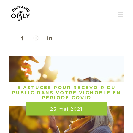
Skip
to
content
Facebook
Instagram
LinkedIn
Voir
l'image
agrandie
5 ASTUCES POUR RECEVOIR DU
PUBLIC DANS VOTRE VIGNOBLE EN
PÉRIODE COVID
25 mai 2021