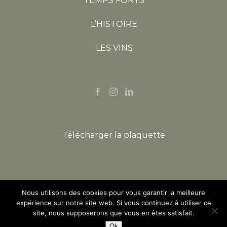
TEMPS FORTS
L’HISTOIRE
LES VINS
Télécharger la plaquette
Nous utilisons des cookies pour vous garantir la meilleure
© Copyright
2026 | L'ABUS D'ALCOOL EST DANGEREUX POUR
expérience sur notre site web. Si vous continuez à utiliser ce
LA SANTE. A CONSOMMER AVEC MODERATION
site, nous supposerons que vous en êtes satisfait.
Mentions légales
Réalisé par
Ok